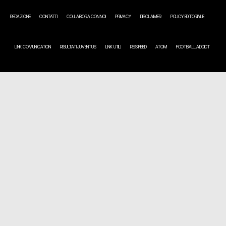
REDAZIONE
CONTATTI
COLLABORA CON NOI
PRIVACY
DISCLAIMER
POLICY EDITORIALE
LINK COMUNICATION
RISULTATI JUVENTUS
LINK UTILI
RSS FEED
ATOM
FOOTBALL ADDICT