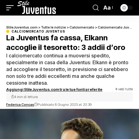
Aa
StileJuventus.com
>
Tutte le notizie
>
Calciomercato
>
Calciomercato Juventus
CALCIOMERCATO JUVENTUS
La Juventus fa cassa, Elkann
accoglie il tesoretto: 3 addii d’oro
l calciomercato continua a muoversi spedito,
specialmente in casa della Juventus: Elkann è pronto
ad accogliere il tesoretto, in previsione ci sarebbero
non solo tre addii eccellenti ma anche qualche
cessione inattesa.
vedi tutte
Aggiungi StileJuventus.com tra le tue fonti preferite
4 min di lettura
Federica Concas
Pubblicato 8 Giugno 2025 at 20:39