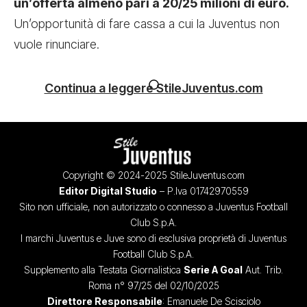
un’offerta almeno pari a 20/25 milioni di euro.
Un’opportunità di fare cassa a cui la Juventus non
vuole rinunciare.
Continua a leggere StileJuventus.com
Copyright © 2024-2025 StileJuventus.com
Editor Digital Studio
– P.Iva 01742970559
Sito non ufficiale, non autorizzato o connesso a Juventus Football
Club S.p.A.
I marchi Juventus e Juve sono di esclusiva proprietà di Juventus
Football Club S.p.A.
Supplemento alla Testata Giornalistica
Serie A Goal
Aut. Trib.
Roma n° 97/25 del 02/10/2025
Direttore Responsabile
: Emanuele De Scisciolo