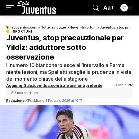
Aa
StileJuventus.com
>
Tutte le notizie
>
News
>
Infortuni
>
Juventus, stop precauzionale per Yildiz: adduttore sotto osservazione
INFORTUNI
Juventus, stop precauzionale per
Yildiz: adduttore sotto
osservazione
Il numero 10 bianconero esce all’intervallo a Parma:
niente lesioni, ma Spalletti sceglie la prudenza in vista
del momento chiave della stagione
vedi tutte
Aggiungi StileJuventus.com tra le tue fonti preferite
3 min di lettura
Redazione
Pubblicato 3 Febbraio 2026 at 10:17