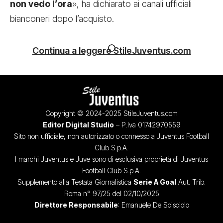
non vedo l’ora
», ha dichiarato ai canali ufficiali
bianconeri dopo l’acquisto.
Continua a leggere StileJuventus.com
Copyright © 2024-2025 StileJuventus.com
Editor Digital Studio
– P.Iva 01742970559
Sito non ufficiale, non autorizzato o connesso a Juventus Football
Club S.p.A.
I marchi Juventus e Juve sono di esclusiva proprietà di Juventus
Football Club S.p.A.
Supplemento alla Testata Giornalistica
Serie A Goal
Aut. Trib.
Roma n° 97/25 del 02/10/2025
Direttore Responsabile
: Emanuele De Scisciolo