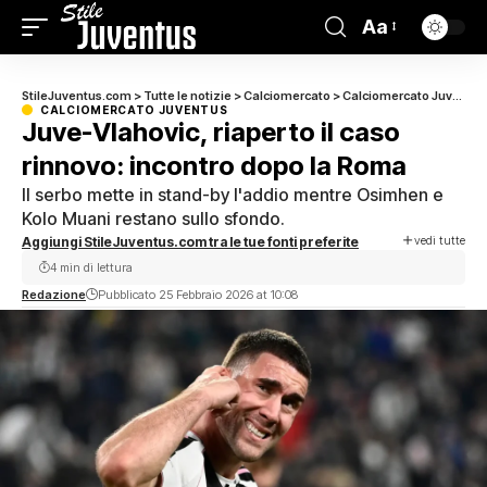
Aa
StileJuventus.com
>
Tutte le notizie
>
Calciomercato
>
Calciomercato Juventus
CALCIOMERCATO JUVENTUS
Juve-Vlahovic, riaperto il caso
rinnovo: incontro dopo la Roma
Il serbo mette in stand-by l'addio mentre Osimhen e
Kolo Muani restano sullo sfondo.
vedi tutte
Aggiungi StileJuventus.com tra le tue fonti preferite
4 min di lettura
Redazione
Pubblicato 25 Febbraio 2026 at 10:08