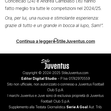
Conceicao (24) e Andrea Cambiaso (16) hanno
fatto meglio tra tutte le competizioni nel 2024/25.
Ora, per lui, una nuova e stimolante esperienza:
grazie di tutto e un grande in bocca al lupo, Sam!”.
Continua a leggere StileJuventus.com
Copyright © 2024-2025 StileJuventus.com
Editor Digital Studio
– P.Iva 01742970559
Sito non ufficiale, non autorizzato o connesso a Juventus Football
Club S.p.A.
I marchi Juventus e Juve sono di esclusiva proprietà di Juventus
Football Club S.p.A.
Supplemento alla Testata Giornalistica
Serie A Goal
Aut. Trib.