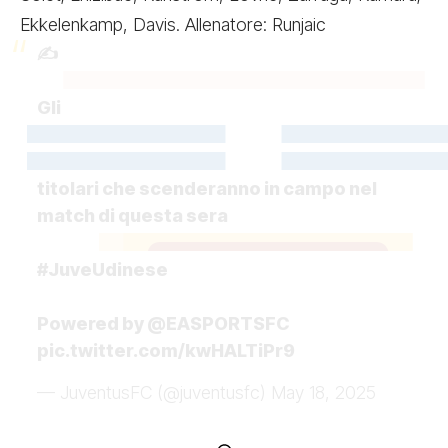
Ekkelenkamp, Davis. Allenatore: Runjaic
✍
Gli
titolari che scenderanno in campo nel
match di questa sera
#JuveUdinese
Powered by
@EASPORTSFC
pic.twitter.com/kwHALTiPr9
— JuventusFC (@juventusfc)
May 18, 2025