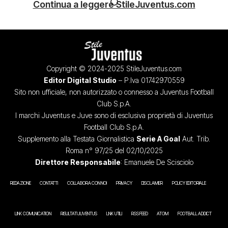
Continua a leggere StileJuventus.com
Copyright © 2024-2025 StileJuventus.com
Editor Digital Studio
– P.Iva 01742970559
Sito non ufficiale, non autorizzato o connesso a Juventus Football
Club S.p.A.
I marchi Juventus e Juve sono di esclusiva proprietà di Juventus
Football Club S.p.A.
Supplemento alla Testata Giornalistica
Serie A Goal
Aut. Trib.
Roma n° 97/25 del 02/10/2025
Direttore Responsabile
: Emanuele De Scisciolo
REDAZIONE
CONTATTI
COLLABORA CON NOI
PRIVACY
DISCLAIMER
POLICY EDITORIALE
LINK COMUNICATION
RISULTATI JUVENTUS
LINK UTILI
RSS FEED
ATOM
FOOTBALL ADDICT