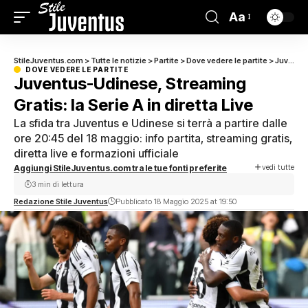
Aa
StileJuventus.com
>
Tutte le notizie
>
Partite
>
Dove vedere le partite
>
Juventus-Udinese, Streaming Gratis: la Serie A in diretta Live
DOVE VEDERE LE PARTITE
Juventus-Udinese, Streaming
Gratis: la Serie A in diretta Live
La sfida tra Juventus e Udinese si terrà a partire dalle
ore 20:45 del 18 maggio: info partita, streaming gratis,
diretta live e formazioni ufficiale
vedi tutte
Aggiungi StileJuventus.com tra le tue fonti preferite
3 min di lettura
Redazione Stile Juventus
Pubblicato 18 Maggio 2025 at 19:50