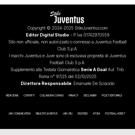
Copyright © 2024-2025 StileJuventus.com
Editor Digital Studio
– P.Iva 01742970559
Sito non ufficiale, non autorizzato o connesso a Juventus Football
Club S.p.A.
I marchi Juventus e Juve sono di esclusiva proprietà di Juventus
Football Club S.p.A.
Supplemento alla Testata Giornalistica
Serie A Goal
Aut. Trib.
Roma n° 97/25 del 02/10/2025
Direttore Responsabile
: Emanuele De Scisciolo
REDAZIONE
CONTATTI
COLLABORA CON NOI
PRIVACY
DISCLAIMER
POLICY EDITORIALE
LINK COMUNICATION
RISULTATI JUVENTUS
LINK UTILI
RSS FEED
ATOM
FOOTBALL ADDICT