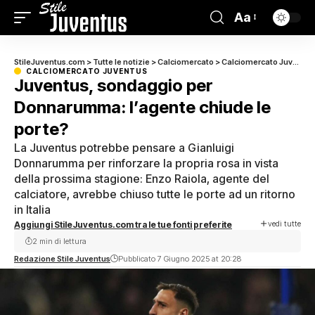
Aa
StileJuventus.com
>
Tutte le notizie
>
Calciomercato
>
Calciomercato Juventus
CALCIOMERCATO JUVENTUS
Juventus, sondaggio per
Donnarumma: l’agente chiude le
porte?
La Juventus potrebbe pensare a Gianluigi
Donnarumma per rinforzare la propria rosa in vista
della prossima stagione: Enzo Raiola, agente del
calciatore, avrebbe chiuso tutte le porte ad un ritorno
in Italia
vedi tutte
Aggiungi StileJuventus.com tra le tue fonti preferite
2 min di lettura
Redazione Stile Juventus
Pubblicato 7 Giugno 2025 at 20:28