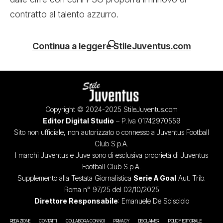
contratto al talento azzurro.
Continua a leggere StileJuventus.com
Copyright © 2024-2025 StileJuventus.com
Editor Digital Studio
– P.Iva 01742970559
Sito non ufficiale, non autorizzato o connesso a Juventus Football
Club S.p.A.
I marchi Juventus e Juve sono di esclusiva proprietà di Juventus
Football Club S.p.A.
Supplemento alla Testata Giornalistica
Serie A Goal
Aut. Trib.
Roma n° 97/25 del 02/10/2025
Direttore Responsabile
: Emanuele De Scisciolo
REDAZIONE
CONTATTI
COLLABORA CON NOI
PRIVACY
DISCLAIMER
POLICY EDITORIALE