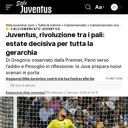
Aa
StileJuventus.com
>
Tutte le notizie
>
Calciomercato
>
Calciomercato Juventus
CALCIOMERCATO JUVENTUS
Juventus, rivoluzione tra i pali:
estate decisiva per tutta la
gerarchia
Di Gregorio osservato dalla Premier, Perin verso
l’addio e Pinsoglio in riflessione: la Juve prepara nuovi
scenari in porta
vedi tutte
Aggiungi StileJuventus.com tra le tue fonti preferite
4 min di lettura
Redazione Stile Juventus
Pubblicato 2 Gennaio 2026 at 19:37