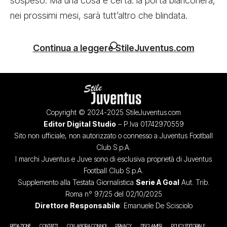
sospeso. Ma una cosa è certa: la porta bianconera,
nei prossimi mesi, sarà tutt’altro che blindata.
Continua a leggere StileJuventus.com
Copyright © 2024-2025 StileJuventus.com
Editor Digital Studio
– P.Iva 01742970559
Sito non ufficiale, non autorizzato o connesso a Juventus Football
Club S.p.A.
I marchi Juventus e Juve sono di esclusiva proprietà di Juventus
Football Club S.p.A.
Supplemento alla Testata Giornalistica
Serie A Goal
Aut. Trib.
Roma n° 97/25 del 02/10/2025
Direttore Responsabile
: Emanuele De Scisciolo
REDAZIONE
CONTATTI
COLLABORA CON NOI
PRIVACY
DISCLAIMER
POLICY EDITORIALE