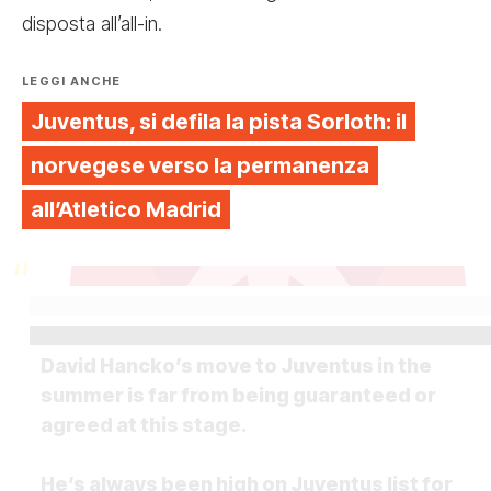
disposta all’all-in.
LEGGI ANCHE
Juventus, si defila la pista Sorloth: il
norvegese verso la permanenza
all’Atletico Madrid
David Hancko’s move to Juventus in the
summer is far from being guaranteed or
agreed at this stage.
He’s always been high on Juventus list for