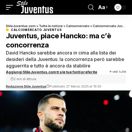
Aa
StileJuventus.com
>
Tutte le notizie
>
Calciomercato
>
Calciomercato Juventus
CALCIOMERCATO JUVENTUS
Juventus, piace Hancko: ma c’è
concorrenza
David Hancko sarebbe ancora in cima alla lista dei
desideri della Juventus: la concorrenza però sarebbe
agguerrita e tutto è ancora da stabilire
vedi tutte
Aggiungi StileJuventus.com tra le tue fonti preferite
2 min di lettura
Redazione Stile Juventus
Pubblicato 27 Marzo 2025 at 19:20