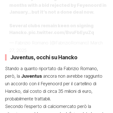
months with a bid rejected by Feyenoord in
January… but it’s not a done deal now.
Several clubs remain keen on signing
Hancko.
pic.twitter.com/BvuFbEyuZq
— Fabrizio Romano (@FabrizioRomano)
March
27, 2025
Juventus, occhi su Hancko
Stando a quanto riportato da Fabrizio Romano,
però, la
Juventus
ancora non avrebbe raggiunto
un accordo con il Feyenoord per il cartellino di
Hancko, dal costo di circa 35 milioni di euro,
probabilmente trattabili.
Secondo l’esperto di calciomercato però la