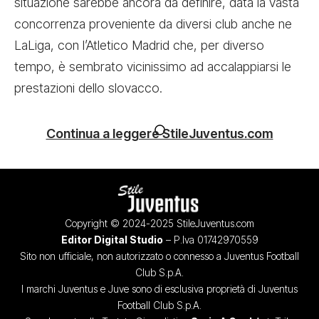
situazione sarebbe ancora da definire, data la vasta
concorrenza proveniente da diversi club anche ne
LaLiga, con l’Atletico Madrid che, per diverso
tempo, è sembrato vicinissimo ad accalappiarsi le
prestazioni dello slovacco.
Continua a leggere StileJuventus.com
Copyright © 2024-2025 StileJuventus.com
Editor Digital Studio
– P.Iva 01742970559
Sito non ufficiale, non autorizzato o connesso a Juventus Football
Club S.p.A.
I marchi Juventus e Juve sono di esclusiva proprietà di Juventus
Football Club S.p.A.