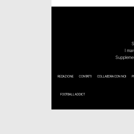
S
I mar
Supplement
REDAZIONE
CONTATTI
COLLABORA CON NOI
P
FOOTBALL ADDICT