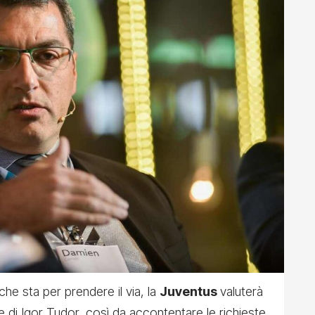
he sta per prendere il via, la
Juventus
valuterà
rte di Igor Tudor, così da accontentare le richieste