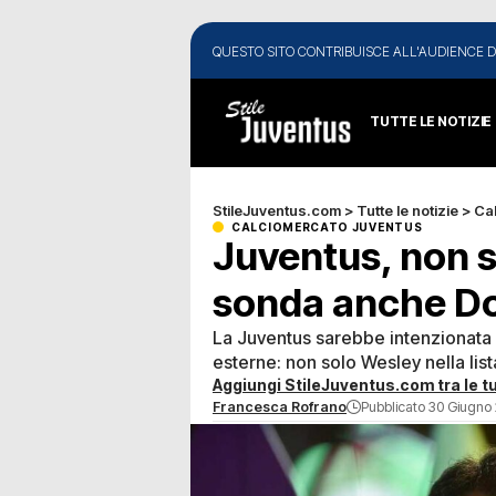
QUESTO SITO CONTRIBUISCE ALL'AUDIENCE D
TUTTE LE NOTIZIE
StileJuventus.com
>
Tutte le notizie
>
Ca
CALCIOMERCATO JUVENTUS
Juventus, non s
sonda anche D
La Juventus sarebbe intenzionata a
esterne: non solo Wesley nella list
Aggiungi StileJuventus.com tra le tu
Francesca Rofrano
Pubblicato 30 Giugno 