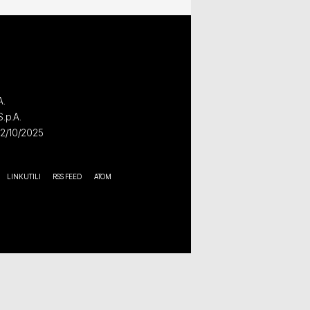
A.
S.p.A.
02/10/2025
LINK UTILI
RSS FEED
ATOM