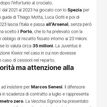
dopo l’infortunio al crociato.
A: dal 2021 al 2023 ha giocato con lo
Spezia
per
a guida di Thiago Motta, Luca Gotti e poi di
23 lascia l’Italia e passa
all’Arsenal
, senza però
ha scelto il
Porto
, che lo ha prelevato con la
bbligo di riscatto fissato intorno ai 23 milioni.
se lo valuta circa
35 milioni
. La Juventus è
zione Kiwior nel caso in cui non dovesse
n caso di cessioni nel reparto.
iorità ma attenzione alla
 ad insistere per
Marcos Senesi
. Il difensore
in scadenza di contratto a luglio e rappresenta
ametro zero
. La
Vecchia Signora
ha presentato