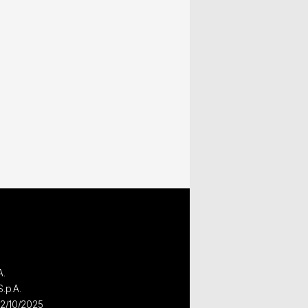
A.
S.p.A.
02/10/2025