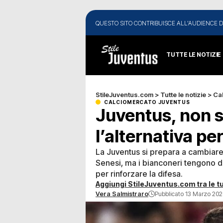
QUESTO SITO CONTRIBUISCE ALL'AUDIENCE D
TUTTE LE NOTIZIE
StileJuventus.com
>
Tutte le notizie
>
Ca
CALCIOMERCATO JUVENTUS
Juventus, non s
l’alternativa per
La Juventus si prepara a cambiare 
Senesi, ma i bianconeri tengono d
per rinforzare la difesa.
Aggiungi StileJuventus.com tra le tu
Vera Salmistraro
Pubblicato 13 Marzo 202