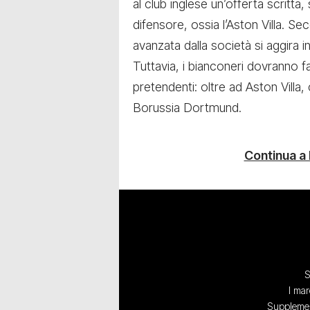
al club inglese un’offerta scritta, 
difensore, ossia l’Aston Villa. S
avanzata dalla società si aggira i
Tuttavia, i bianconeri dovranno f
pretendenti: oltre ad Aston Vill
Borussia Dortmund.
Continua a
S
I mar
Supplement