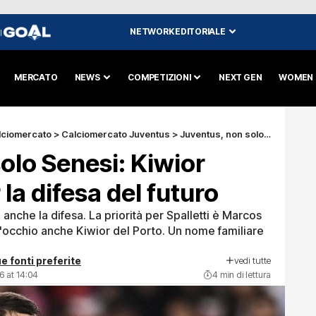
NETWORK EDITORIALE
I
MERCATO
NEWS
COMPETIZIONI
NEXT GEN
WOMEN
lciomercato
>
Calciomercato Juventus
>
Juventus, non solo Senesi: Kiwior l’alternativa per la difesa del futuro
olo Senesi: Kiwior
 la difesa del futuro
anche la difesa. La priorità per Spalletti è Marcos
'occhio anche Kiwior del Porto. Un nome familiare
vedi tutte
e fonti preferite
6 at 14:04
4 min di lettura