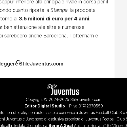
seppur inferiore alla principale rivale in corsa per il
econdo quanto riporta la
Stampa
, la proposta
ntorno ai
3.5 milioni di euro per 4 anni
.
ar ben attenzione alle altre e numerose
a, ci sarebbero anche Barcellona, Tottenham e
 leggere StileJuventus.com
Copyright © 2024-2025 StileJuventus.com
Editor Digital Studio
– P.Iva 01742970559
ito non ufficiale, non autorizzato o connesso a Juventus Football Club S.p.
chi Juventus e Juve sono di esclusiva proprietà di Juventus Football Club 
o alla Testata Giornalistica
Serie A Goal
Aut. Trib. Roma n° 97/25 del 