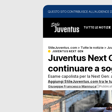
QUESTO SITO CONTRIBUISCE ALL'AUDIENCE D
TUTTE LE NOTIZIE
StileJuventus.com
>
Tutte le notizie
>
Ju
JUVENTUS NEXT GEN
Juventus Next 
continuare a s
Esame capolista per la Next Gen: 
Aggiungi StileJuventus.com tra le tu
Giuseppe Francesco Mannuca
Pubblica