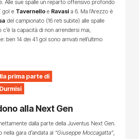
se. Alle sue spalle un reparto offensivo profondo
 gol e
Tavernello
e
Ravasi
a 6. Ma l’Arezzo è
sa
del campionato (16 reti subite) alle spalle
o c’è la capacità di non arrendersi mai,
 ben 14 dei 41 gol sono arrivati nell’ultimo
lla prima parte di
 Durmisi
dono alla Next Gen
 nettamente dalla parte della Juventus Next Gen.
o nella gara d’andata al
“Giuseppe Moccagatta”
,