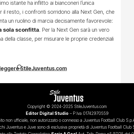
imo istante ha inflitto ai bianconeri l’unica
 il resto, i confronti sorridono alla Next Gen, che
nta un ruolino di marcia decisamente favorevole:
a sola sconfitta
. Per la Next Gen sarà un vero
a della classe, per misurare le proprie credenziali
 leggere StileJuventus.com
Copyright © 2024-2025 StileJuventus.com
Editor Digital Studio
– P.Iva 01742970559
ito non ufficiale, non autorizzato o connesso a Juventus Football Club S.p.
chi Juventus e Juve sono di esclusiva proprietà di Juventus Football Club 
o alla Testata Giornalistica
Serie A Goal
Aut. Trib. Roma n° 97/25 del 