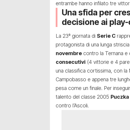
entrambe hanno infilato tre vitto
Una sfida per cre
decisione ai play-
La 23ª giornata di
Serie C
rappre
protagonista di una lunga striscia
novembre
contro la Ternana e 
consecutivi
(4 vittorie e 4 pare
una classifica cortissima, con l
Campobasso e appena tre lunghez
pesa come un finale. Per inseguire
talento del classe 2005
Puczka
contro l’Ascoli.