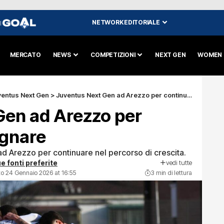
NETWORK EDITORIALE
I
MERCATO
NEWS
COMPETIZIONI
NEXT GEN
WOMEN
ventus Next Gen
>
Juventus Next Gen ad Arezzo per continuare a sognare
Gen ad Arezzo per
ognare
ad Arezzo per continuare nel percorso di crescita.
vedi tutte
e fonti preferite
to 24 Gennaio 2026 at 16:55
3 min di lettura