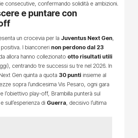
rie consecutive, confermando solidità e ambizioni.
scere e puntare con
off
senta un crocevia per la
Juventus Next Gen
,
 positiva. I bianconeri
non perdono dal 23
da allora hanno collezionato
otto risultati utili
ggi), centrando tre successi su tre nel 2026. In
a Next Gen quinta a quota
30 punti
insieme al
ze sopra l’undicesima Vis Pesaro, ogni gara
 l’obiettivo play-off, Brambilla punterà sul
e sull’esperienza di
Guerra
, decisivo l’ultima