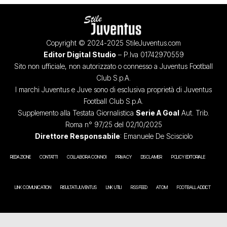
Copyright © 2024-2025 StileJuventus.com
Editor Digital Studio
– P.Iva 01742970559
Sito non ufficiale, non autorizzato o connesso a Juventus Football
Club S.p.A.
I marchi Juventus e Juve sono di esclusiva proprietà di Juventus
Football Club S.p.A.
Supplemento alla Testata Giornalistica
Serie A Goal
Aut. Trib.
Roma n° 97/25 del 02/10/2025
Direttore Responsabile
: Emanuele De Scisciolo
REDAZIONE
CONTATTI
COLLABORA CON NOI
PRIVACY
DISCLAIMER
POLICY EDITORIALE
LINK COMUNICATION
RISULTATI JUVENTUS
LINK UTILI
RSS FEED
ATOM
FOOTBALL ADDICT