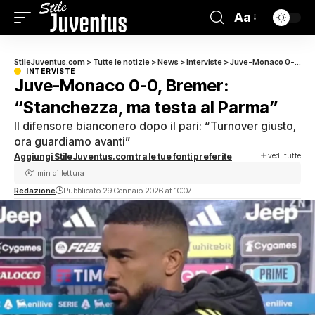
Aa
StileJuventus.com
>
Tutte le notizie
>
News
>
Interviste
>
Juve-Monaco 0-0, Bremer: “Stanchezza, ma testa al Parma”
INTERVISTE
Juve-Monaco 0-0, Bremer:
“Stanchezza, ma testa al Parma”
Il difensore bianconero dopo il pari: “Turnover giusto,
ora guardiamo avanti”
vedi tutte
Aggiungi StileJuventus.com tra le tue fonti preferite
1 min di lettura
Redazione
Pubblicato 29 Gennaio 2026 at 10:07