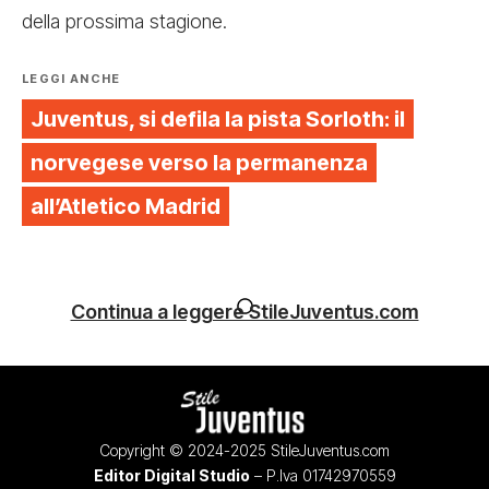
della prossima stagione.
LEGGI ANCHE
Juventus, si defila la pista Sorloth: il
norvegese verso la permanenza
all’Atletico Madrid
Continua a leggere StileJuventus.com
Copyright © 2024-2025 StileJuventus.com
Editor Digital Studio
– P.Iva 01742970559