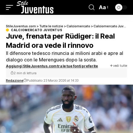
Aa
StileJuventus.com
>
Tutte le notizie
>
Calciomercato
>
Calciomercato Juventus
CALCIOMERCATO JUVENTUS
Juve, frenata per Rüdiger: il Real
Madrid ora vede il rinnovo
Il difensore tedesco rinuncia ai milioni arabi e apre al
dialogo con le Merengues dopo la sosta.
vedi tutte
Aggiungi StileJuventus.com tra le tue fonti preferite
2 min di lettura
Redazione
Pubblicato 23 Marzo 2026 at 14:33