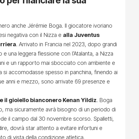
 per rilanciare la sua
onero anche Jérémie Boga. Il giocatore ivoriano
esi negativa con il Nizza e
alla Juventus
arriera
. Arrivato in Francia nel 2023, dopo grandi
 e una leggera flessione con l’Atalanta, a Nizza
rtuni e un rapporto mai sbocciato con ambiente e
ga si accomodasse spesso in panchina, finendo ai
 due anni e mezzo, sono arrivate 69 presenze e
re il gioiello bianconero Kenan Yildiz
. Boga
o, ma sicuramente avrà bisogno di un periodo di
vede il campo dal 30 novembre scorso. Spalletti,
e, dovrà star attento a evitare infortuni e
o di vista della condizione atletica.