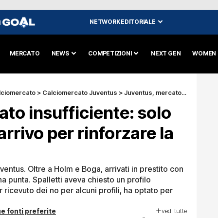
NETWORK EDITORIALE
I
MERCATO
NEWS
COMPETIZIONI
NEXT GEN
WOMEN
lciomercato
>
Calciomercato Juventus
>
Juventus, mercato insufficiente: solo Holm e Boga in arrivo per rinforzare la squadra
to insufficiente: solo
rrivo per rinforzare la
entus. Oltre a Holm e Boga, arrivati in prestito con
una punta. Spalletti aveva chiesto un profilo
 ricevuto dei no per alcuni profili, ha optato per
vedi tutte
e fonti preferite