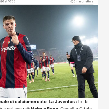
026 at 10:55
6 min di lettura
nale di calciomercato
.
La Juventus
chiude
e soli acquisti:
Holm e Boga
. Comolli e Ottolini