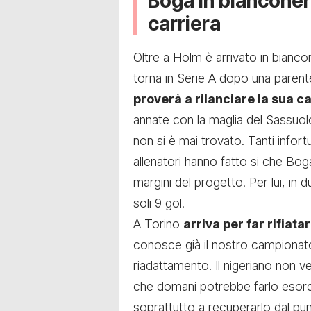
Boga in bianconero
carriera
Oltre a Holm è arrivato in bianc
torna in Serie A dopo una parent
proverà a rilanciare la sua c
annate con la maglia del Sassuolo
non si è mai trovato. Tanti info
allenatori hanno fatto si che Bo
margini del progetto. Per lui, in
soli 9 gol.
A Torino
arriva per far rifiata
conosce già il nostro campionat
riadattamento. Il nigeriano non 
che domani potrebbe farlo esordir
soprattutto a recuperarlo dal punt