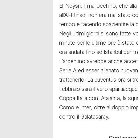
El-Neysri
. Il marocchino, che all
all’Al-Ittihad, non era mai stato
tempo e facendo spazientire la d
Negli ultimi giorni si sono fatte 
minute per le ultime ore è stato 
era andata fino ad Istanbul per t
L’argentino avrebbe anche accetta
Serie A ed esser allenato nuova
trattenerlo
. La Juventus ora si tr
Febbraio sarà il vero spartiacque 
Coppa Italia con l’Atalanta
, la squ
Como e Inter, oltre al doppio im
contro il Galatasaray.
Continua a