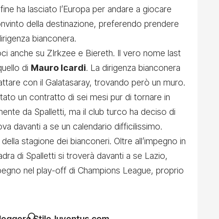
a fine ha lasciato l’Europa per andare a giocare
 convinto della destinazione, preferendo prendere
irigenza bianconera.
voci anche su ZIrkzee e Biereth. Il vero nome last
quello di
Mauro Icardi
. La dirigenza bianconera
rattare con il Galatasaray, trovando però un muro.
to un contratto di sei mesi pur di tornare in
mente da Spalletti, ma
il club turco ha deciso di
ova davanti a se un calendario difficilissimo.
della stagione dei bianconeri. Oltre all’
impegno in
adra di Spalletti si troverà davanti a se Lazio,
pegno nel play-off di Champions League, proprio
 leggere StileJuventus.com