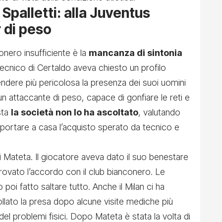
Spalletti: alla Juventus
 di peso
onero insufficiente è la
mancanza di sintonia
l tecnico di Certaldo aveva chiesto un profilo
endere più pericolosa la presenza dei suoi uomini
a un attaccante di peso, capace di gonfiare le reti e
osta
la società non lo ha ascoltato
, valutando
za portare a casa l’acquisto sperato da tecnico e
i Mateta. Il giocatore aveva dato il suo benestare
 trovato l’accordo con il club bianconero. Le
 poi fatto saltare tutto. Anche il Milan ci ha
lato la presa dopo alcune visite mediche più
el problemi fisici
. Dopo Mateta è stata la volta di