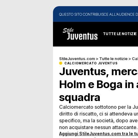
QUESTO SITO CONTRIBUISCE ALL'AUDIENCE D
TUTTE LE NOTIZIE
StileJuventus.com
>
Tutte le notizie
>
Ca
CALCIOMERCATO JUVENTUS
Juventus, merca
Holm e Boga in a
squadra
Calciomercato sottotono per la Juv
diritto di riscatto, ci si attendeva 
specifico, ma la società, dopo aver
non acquistare nessun attaccante.
Aggiungi StileJuventus.com tra le tu