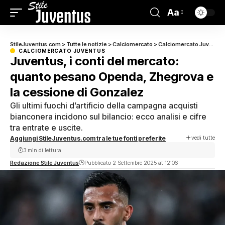
Aa
StileJuventus.com
>
Tutte le notizie
>
Calciomercato
>
Calciomercato Juventus
CALCIOMERCATO JUVENTUS
Juventus, i conti del mercato:
quanto pesano Openda, Zhegrova e
la cessione di Gonzalez
Gli ultimi fuochi d’artificio della campagna acquisti
bianconera incidono sul bilancio: ecco analisi e cifre
tra entrate e uscite.
vedi tutte
Aggiungi StileJuventus.com tra le tue fonti preferite
3 min di lettura
Redazione Stile Juventus
Pubblicato 2 Settembre 2025 at 12:06