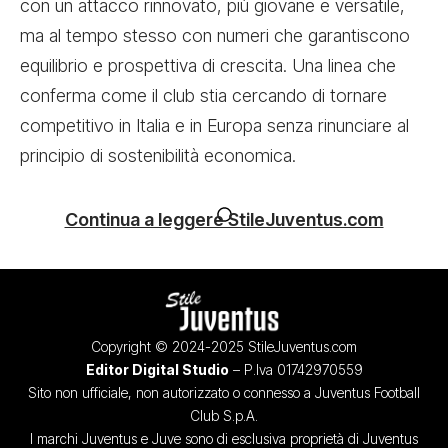
con un attacco rinnovato, più giovane e versatile,
ma al tempo stesso con numeri che garantiscono
equilibrio e prospettiva di crescita. Una linea che
conferma come il club stia cercando di tornare
competitivo in Italia e in Europa senza rinunciare al
principio di sostenibilità economica.
Continua a leggere StileJuventus.com
Copyright © 2024-2025 StileJuventus.com
Editor Digital Studio
– P.Iva 01742970559
Sito non ufficiale, non autorizzato o connesso a Juventus Football
Club S.p.A.
I marchi Juventus e Juve sono di esclusiva proprietà di Juventus