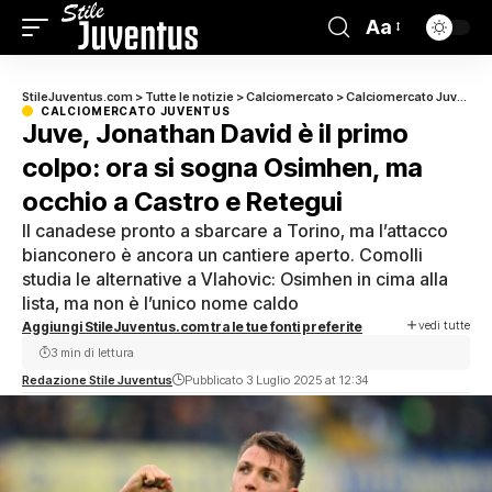
Aa
StileJuventus.com
>
Tutte le notizie
>
Calciomercato
>
Calciomercato Juventus
CALCIOMERCATO JUVENTUS
Juve, Jonathan David è il primo
colpo: ora si sogna Osimhen, ma
occhio a Castro e Retegui
Il canadese pronto a sbarcare a Torino, ma l’attacco
bianconero è ancora un cantiere aperto. Comolli
studia le alternative a Vlahovic: Osimhen in cima alla
lista, ma non è l’unico nome caldo
vedi tutte
Aggiungi StileJuventus.com tra le tue fonti preferite
3 min di lettura
Redazione Stile Juventus
Pubblicato 3 Luglio 2025 at 12:34