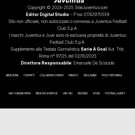
Copyright © 2024-2025 StileJuventus.com
Editor Digital Studio
– P.Iva 01742970559
Sito non ufficiale, non autorizzato o connesso a Juventus Football
Club S.p.A.
I marchi Juventus e Juve sono di esclusiva proprietà di Juventus
Football Club S.p.A.
Supplemento alla Testata Giornalistica
Serie A Goal
Aut. Trib.
Roma n° 97/25 del 02/10/2025
Direttore Responsabile
: Emanuele De Scisciolo
REDAZIONE
CONTATTI
COLLABORA CON NOI
PRIVACY
DISCLAIMER
POLICY EDITORIALE
LINK COMUNICATION
RISULTATI JUVENTUS
LINK UTILI
RSS FEED
ATOM
FOOTBALL ADDICT