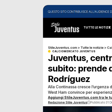
QUESTO SITO CONTRIBUISCE ALL'AUDIENCE D
TUTTE LE NOTIZIE
StileJuventus.com
>
Tutte le notizie
>
Ca
CALCIOMERCATO JUVENTUS
Juventus, cent
subito: prende 
Rodríguez
Alla Continassa cresce l’urgenza di
West Ham convince per esperienza,
Aggiungi StileJuventus.com tra le tu
Redazione Stile Juventus
Pubblicato 31 D