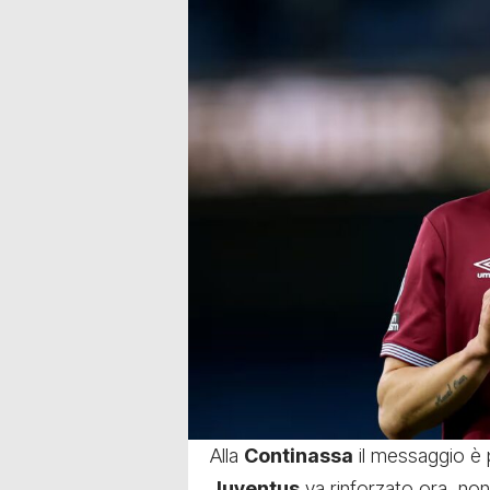
Alla
Continassa
il messaggio è p
Juventus
va rinforzato ora, non