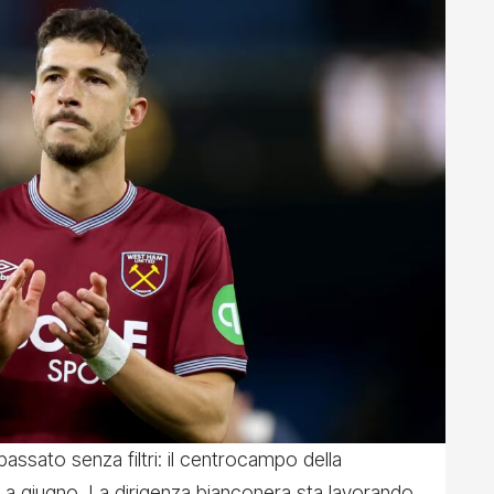
assato senza filtri: il centrocampo della
 a giugno. La dirigenza bianconera sta lavorando