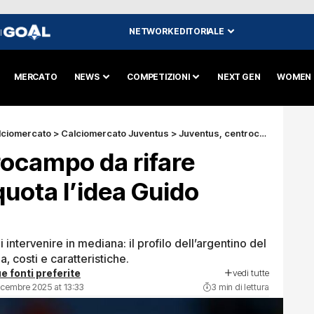
NETWORK EDITORIALE
I
MERCATO
NEWS
COMPETIZIONI
NEXT GEN
WOMEN
lciomercato
>
Calciomercato Juventus
>
Juventus, centrocampo da rifare subito: prende quota l’idea Guido Rodríguez
rocampo da rifare
quota l’idea Guido
 intervenire in mediana: il profilo dell’argentino del
 costi e caratteristiche.
vedi tutte
e fonti preferite
icembre 2025 at 13:33
3 min di lettura