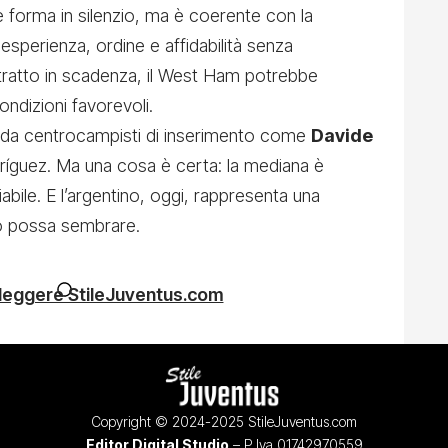
 forma in silenzio, ma è coerente con la
e esperienza, ordine e affidabilità senza
ontratto in scadenza, il West Ham potrebbe
ondizioni favorevoli.
si, da centrocampisti di inserimento come
Davide
ríguez. Ma una cosa è certa: la mediana è
iabile. E l’argentino, oggi, rappresenta una
to possa sembrare.
 leggere StileJuventus.com
Copyright © 2024-2025 StileJuventus.com
Editor Digital Studio
– P.Iva 01742970559