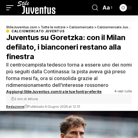
Aa
StileJuventus.com
>
Tutte le notizie
>
Calciomercato
>
Calciomercato Juventus
CALCIOMERCATO JUVENTUS
Juventus su Goretzka: con il Milan
defilato, i bianconeri restano alla
finestra
Il centrocampista tedesco torna a essere uno dei nomi
più seguiti dalla Continassa: la pista aveva già preso
forma mesi fa, ora si consolida grazie al
ridimensionamento dell'interesse rossonero
vedi tutte
Aggiungi StileJuventus.com tra le tue fonti preferite
2 min di lettura
Redazione
Pubblicato 6 Giugno 2026 at 12:51