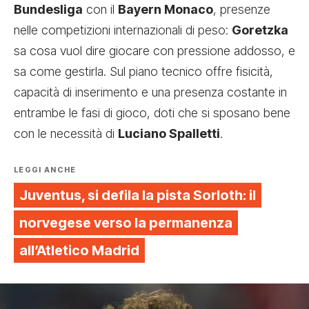
Bundesliga
con il
Bayern Monaco
, presenze
nelle competizioni internazionali di peso:
Goretzka
sa cosa vuol dire giocare con pressione addosso, e
sa come gestirla. Sul piano tecnico offre fisicità,
capacità di inserimento e una presenza costante in
entrambe le fasi di gioco, doti che si sposano bene
con le necessità di
Luciano Spalletti
.
LEGGI ANCHE
Juventus, si defila la pista Sorloth: il
norvegese verso la permanenza
all’Atletico Madrid