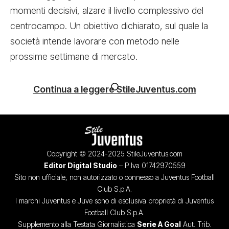
momenti decisivi, alzare il livello complessivo del
centrocampo. Un obiettivo dichiarato, sul quale la
società intende lavorare con metodo nelle
prossime settimane di mercato.
Continua a leggere StileJuventus.com
Copyright © 2024-2025 StileJuventus.com
Editor Digital Studio
– P.Iva 01742970559
Sito non ufficiale, non autorizzato o connesso a Juventus Football
Club S.p.A.
I marchi Juventus e Juve sono di esclusiva proprietà di Juventus
Football Club S.p.A.
Supplemento alla Testata Giornalistica
Serie A Goal
Aut. Trib.