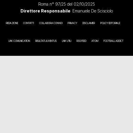
Roma n° 97/25 del 02/10/2025
Direttore Responsabile
: Emanuele De Scisciolo
REDAZIONE
CONTATTI
COLLABORA CON NOI
PRIVACY
DISCLAIMER
POLICY EDITORIALE
LINK COMUNICATION
RISULTATI JUVENTUS
LINK UTILI
RSS FEED
ATOM
FOOTBALL ADDICT