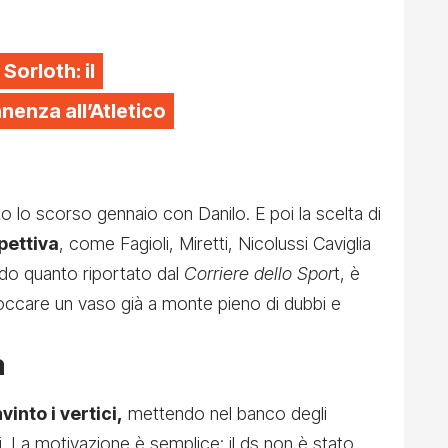
 Sorloth: il
enza all’Atletico
o lo scorso gennaio con Danilo. E poi la scelta di
pettiva
, come Fagioli, Miretti, Nicolussi Caviglia
o quanto riportato dal
Corriere dello Spor
t, è
boccare un vaso già a monte pieno di dubbi e
a
into i vertici,
mettendo nel banco degli
i. La motivazione è semplice: il ds non è stato