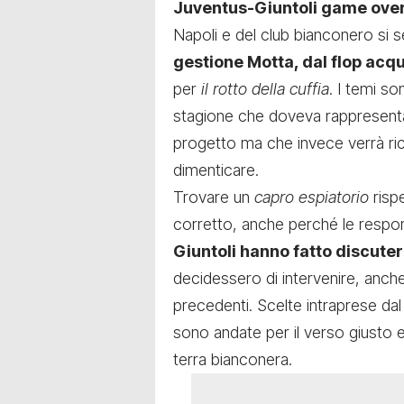
Juventus-Giuntoli game ove
Napoli e del club bianconero si 
gestione Motta, dal flop acq
per
il rotto della cuffia
. I temi so
stagione che doveva rappresentar
progetto ma che invece verrà ri
dimenticare.
Trovare un
capro espiatorio
risp
corretto, anche perché le respon
Giuntoli hanno fatto discute
decidessero di intervenire, anche 
precedenti. Scelte intraprese da
sono andate per il verso giusto e
terra bianconera.