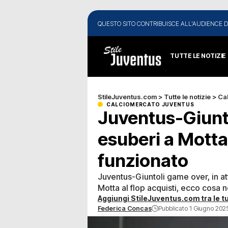
QUESTO SITO CONTRIBUISCE ALL'AUDIENCE D
TUTTE LE NOTIZIE
StileJuventus.com
>
Tutte le notizie
>
Ca
CALCIOMERCATO JUVENTUS
Juventus-Giunto
esuberi a Motta
funzionato
Juventus-Giuntoli game over, in atte
Motta al flop acquisti, ecco cosa 
Aggiungi StileJuventus.com tra le tu
Federica Concas
Pubblicato 1 Giugno 2025