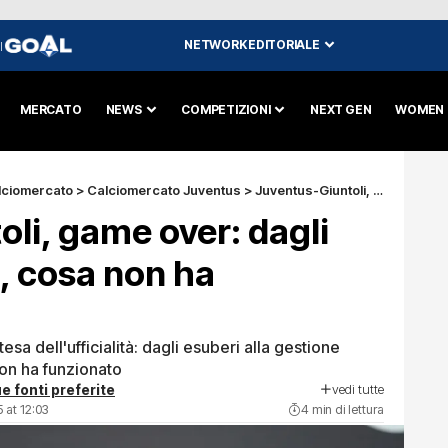
NETWORK EDITORIALE
I
MERCATO
NEWS
COMPETIZIONI
NEXT GEN
WOMEN
lciomercato
>
Calciomercato Juventus
>
Juventus-Giuntoli, game over: dagli esuberi a Motta, cosa non ha funzionato
li, game over: dagli
, cosa non ha
sa dell'ufficialità: dagli esuberi alla gestione
non ha funzionato
vedi tutte
e fonti preferite
 at 12:03
4 min di lettura