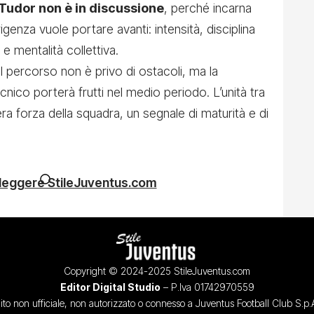
Tudor non è in discussione
, perché incarna
igenza vuole portare avanti: intensità, disciplina
 e mentalità collettiva.
 percorso non è privo di ostacoli, ma la
cnico porterà frutti nel medio periodo. L’unità tra
ra forza della squadra, un segnale di maturità e di
 leggere StileJuventus.com
Copyright © 2024-2025 StileJuventus.com
Editor Digital Studio
– P.Iva 01742970559
ito non ufficiale, non autorizzato o connesso a Juventus Football Club S.p.