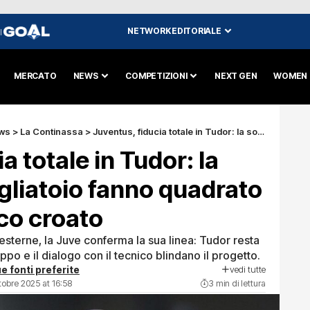
NETWORK EDITORIALE
I
MERCATO
NEWS
COMPETIZIONI
NEXT GEN
WOMEN
ws
>
La Continassa
>
Juventus, fiducia totale in Tudor: la società e lo spogliatoio fanno quadrato attorno al tecnico croato
a totale in Tudor: la
ogliatoio fanno quadrato
ico croato
 esterne, la Juve conferma la sua linea: Tudor resta
ppo e il dialogo con il tecnico blindano il progetto.
vedi tutte
e fonti preferite
tobre 2025 at 16:58
3 min di lettura