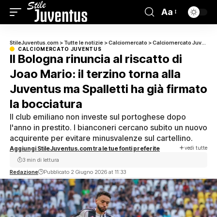
Aa
StileJuventus.com
>
Tutte le notizie
>
Calciomercato
>
Calciomercato Juventus
CALCIOMERCATO JUVENTUS
Il Bologna rinuncia al riscatto di
Joao Mario: il terzino torna alla
Juventus ma Spalletti ha già firmato
la bocciatura
Il club emiliano non investe sul portoghese dopo
l'anno in prestito. I bianconeri cercano subito un nuovo
acquirente per evitare minusvalenze sul cartellino.
vedi tutte
Aggiungi StileJuventus.com tra le tue fonti preferite
3 min di lettura
Redazione
Pubblicato 2 Giugno 2026 at 11:33