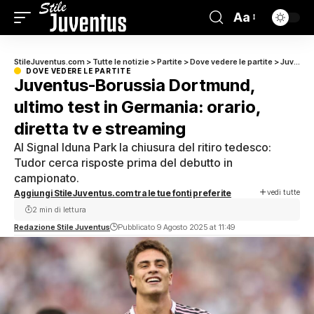
Aa
StileJuventus.com
>
Tutte le notizie
>
Partite
>
Dove vedere le partite
>
Juventus-Borussia Dortmund, ultimo test in Germania: orario, diretta tv e streaming
DOVE VEDERE LE PARTITE
Juventus-Borussia Dortmund,
ultimo test in Germania: orario,
diretta tv e streaming
Al Signal Iduna Park la chiusura del ritiro tedesco:
Tudor cerca risposte prima del debutto in
campionato.
vedi tutte
Aggiungi StileJuventus.com tra le tue fonti preferite
2 min di lettura
Redazione Stile Juventus
Pubblicato 9 Agosto 2025 at 11:49