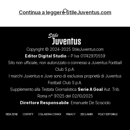
Continua a leggere StileJuventus.com
Copyright © 2024-2025 StileJuventus.com
Editor Digital Studio
– P.Iva 01742970559
Sito non ufficiale, non autorizzato o connesso a Juventus Football
Club S.p.A.
I marchi Juventus e Juve sono di esclusiva proprietà di Juventus
Football Club S.p.A.
Supplemento alla Testata Giornalistica
Serie A Goal
Aut. Trib.
Roma n° 97/25 del 02/10/2025
Direttore Responsabile
: Emanuele De Scisciolo
REDAZIONE
CONTATTI
COLLABORA CON NOI
PRIVACY
DISCLAIMER
POLICY EDITORIALE