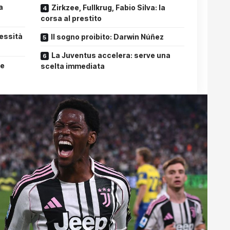
a
Zirkzee, Fullkrug, Fabio Silva: la
corsa al prestito
cessità
Il sogno proibito: Darwin Núñez
La Juventus accelera: serve una
he
scelta immediata