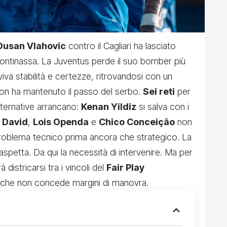
Dusan Vlahovic
contro il Cagliari ha lasciato
 Continassa. La Juventus perde il suo bomber più
viva stabilità e certezze, ritrovandosi con un
non ha mantenuto il passo del serbo.
Sei reti
per
alternative arrancano:
Kenan Yildiz
si salva con i
 David
,
Lois Openda
e
Chico Conceição
non
oblema tecnico prima ancora che strategico. La
aspetta. Da qui la necessità di intervenire. Ma per
 districarsi tra i vincoli del
Fair Play
 che non concede margini di manovra.