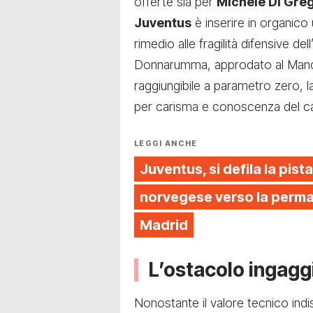
offerte sia per
Michele Di Gre
Juventus
è inserire in organico
rimedio alle fragilità difensive d
Donnarumma, approdato al Manc
raggiungibile a parametro zero, la
per carisma e conoscenza del ca
LEGGI ANCHE
Juventus, si defila la pista
norvegese verso la perman
Madrid
L’ostacolo ingaggi
Nonostante il valore tecnico indis