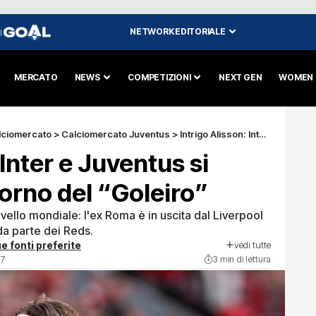
NETWORK EDITORIALE
I
MERCATO
NEWS
COMPETIZIONI
NEXT GEN
WOMEN
lciomercato
>
Calciomercato Juventus
>
Intrigo Alisson: Inter e Juventus si sfidano per il ritorno del “Goleiro”
 Inter e Juventus si
itorno del “Goleiro”
ivello mondiale: l'ex Roma è in uscita dal Liverpool
da parte dei Reds.
vedi tutte
e fonti preferite
37
3 min di lettura