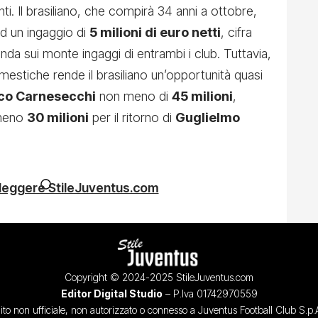
i. Il brasiliano, che compirà 34 anni a ottobre,
d un ingaggio di
5 milioni di euro netti
, cifra
da sui monte ingaggi di entrambi i club. Tuttavia,
omestiche rende il brasiliano un’opportunità quasi
co Carnesecchi
non meno di
45 milioni
,
meno
30 milioni
per il ritorno di
Guglielmo
 leggere StileJuventus.com
Copyright © 2024-2025 StileJuventus.com
Editor Digital Studio
– P.Iva 01742970559
ito non ufficiale, non autorizzato o connesso a Juventus Football Club S.p.