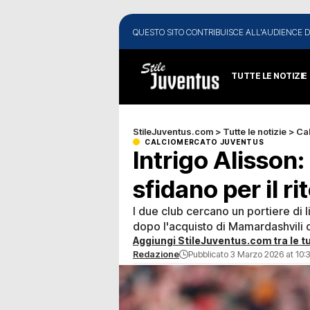
QUESTO SITO CONTRIBUISCE ALL'AUDIENCE D
TUTTE LE NOTIZIE
StileJuventus.com
>
Tutte le notizie
>
Ca
CALCIOMERCATO JUVENTUS
Intrigo Alisson:
sfidano per il r
I due club cercano un portiere di l
dopo l'acquisto di Mamardashvili 
Aggiungi StileJuventus.com tra le tu
Redazione
Pubblicato 3 Marzo 2026 at 10: