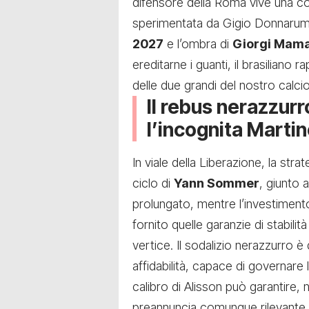
difensore della Roma vive una co
sperimentata da Gigio Donnarumma
2027
e l’ombra di
Giorgi Mama
ereditarne i guanti, il brasiliano r
delle due grandi del nostro calcio
Il rebus nerazzur
l’incognita Marti
In viale della Liberazione, la strat
ciclo di
Yann Sommer
, giunto 
prolungato, mentre l’investiment
fornito quelle garanzie di stabil
vertice. Il sodalizio nerazzurro è 
affidabilità, capace di governare 
calibro di Alisson può garantire, 
preannuncia comunque rilevante.