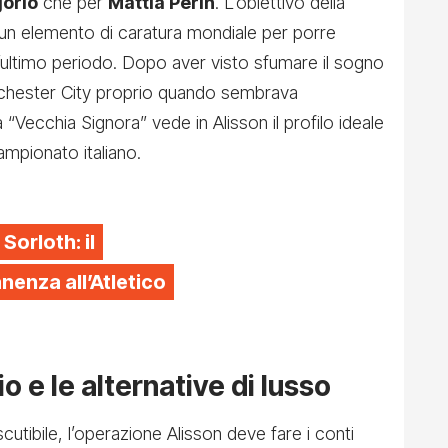
gorio
che per
Mattia Perin
. L’obiettivo della
 un elemento di caratura mondiale per porre
ell’ultimo periodo. Dopo aver visto sfumare il sogno
hester City proprio quando sembrava
 “Vecchia Signora” vede in Alisson il profilo ideale
mpionato italiano.
 Sorloth: il
enza all’Atletico
o e le alternative di lusso
cutibile, l’operazione Alisson deve fare i conti