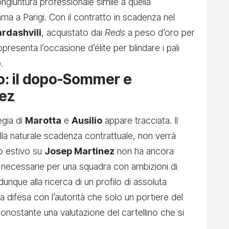
ngiuntura professionale simile a quella
 a Parigi. Con il contratto in scadenza nel
rdashvili
, acquistato dai
Reds
a peso d’oro per
appresenta l’occasione d’élite per blindare i pali
.
ro: il dopo-Sommer e
nez
egia di
Marotta
e
Ausilio
appare tracciata. Il
alla naturale scadenza contrattuale, non verrà
o estivo su
Josep Martinez
non ha ancora
ità necessarie per una squadra con ambizioni di
dunque alla ricerca di un profilo di assoluta
la difesa con l’autorità che solo un portiere del
nonostante una valutazione del cartellino che si