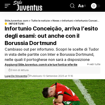
Aa
StileJuventus.com
>
Tutte le notizie
>
News
>
Infortuni
>
Infortunio Conceição, arriva l’esito degli esami: out anche con il Borussia Dortmund
INFORTUNI
Infortunio Conceição, arriva l’esito
degli esami: out anche con il
Borussia Dortmund
Cambiaso out per infortunio. Scopri le scelte di Tudor
in vista delle partite con Inter e Borussia Dortmund,
nelle quali il portoghese non sarà a disposizione
vedi tutte
Aggiungi StileJuventus.com tra le tue fonti preferite
3 min di lettura
Luigi De Vincentis
Pubblicato 13 Settembre 2025 at 11:16