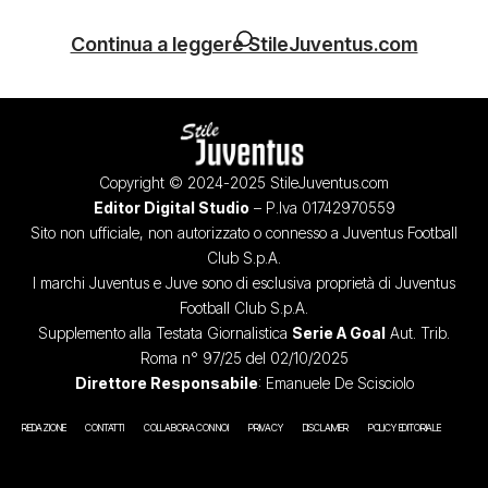
Continua a leggere StileJuventus.com
Copyright © 2024-2025 StileJuventus.com
Editor Digital Studio
– P.Iva 01742970559
Sito non ufficiale, non autorizzato o connesso a Juventus Football
Club S.p.A.
I marchi Juventus e Juve sono di esclusiva proprietà di Juventus
Football Club S.p.A.
Supplemento alla Testata Giornalistica
Serie A Goal
Aut. Trib.
Roma n° 97/25 del 02/10/2025
Direttore Responsabile
: Emanuele De Scisciolo
REDAZIONE
CONTATTI
COLLABORA CON NOI
PRIVACY
DISCLAIMER
POLICY EDITORIALE