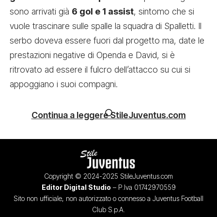
sono arrivati già
6 gol e 1 assist
, sintomo che si
vuole trascinare sulle spalle la squadra di Spalletti. Il
serbo doveva essere fuori dal progetto ma, date le
prestazioni negative di Openda e David, si è
ritrovato ad essere il fulcro dell’attacco su cui si
appoggiano i suoi compagni.
Continua a leggere StileJuventus.com
Copyright © 2024-2025 StileJuventus.com
Editor Digital Studio
– P.Iva 01742970559
Sito non ufficiale, non autorizzato o connesso a Juventus Football
Club S.p.A.