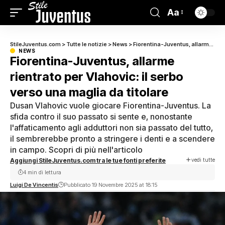
Aa
StileJuventus.com
>
Tutte le notizie
>
News
>
Fiorentina-Juventus, allarme rientrato per Vlahovic: il serbo verso una maglia da titolare
NEWS
Fiorentina-Juventus, allarme
rientrato per Vlahovic: il serbo
verso una maglia da titolare
Dusan Vlahovic vuole giocare Fiorentina-Juventus. La
sfida contro il suo passato si sente e, nonostante
l'affaticamento agli adduttori non sia passato del tutto,
il sembrerebbe pronto a stringere i denti e a scendere
in campo. Scopri di più nell'articolo
vedi tutte
Aggiungi StileJuventus.com tra le tue fonti preferite
4 min di lettura
Luigi De Vincentis
Pubblicato 19 Novembre 2025 at 18:15