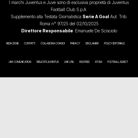
I marchi Juventus e Juve sono di esclusiva proprietà di Juventus
Football Club S.p.A.
Supplemento alla Testata Giornalistica
Serie A Goal
Aut. Trib.
Roma n° 97/25 del 02/10/2025
Direttore Responsabile
: Emanuele De Scisciolo
REDAZIONE
CONTATTI
COLLABORA CON NOI
PRIVACY
DISCLAIMER
POLICY EDITORIALE
LINK COMUNICATION
RISULTATI JUVENTUS
LINK UTILI
RSS FEED
ATOM
FOOTBALL ADDICT