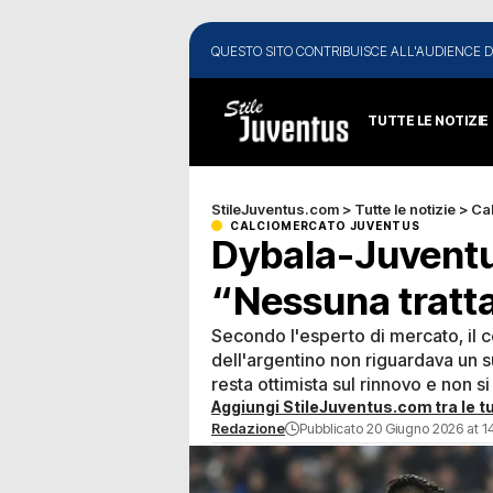
QUESTO SITO CONTRIBUISCE ALL'AUDIENCE D
TUTTE LE NOTIZIE
StileJuventus.com
>
Tutte le notizie
>
Ca
CALCIOMERCATO JUVENTUS
Dybala-Juventu
“Nessuna tratta
Secondo l'esperto di mercato, il co
dell'argentino non riguardava un s
resta ottimista sul rinnovo e non s
Aggiungi StileJuventus.com tra le tu
Redazione
Pubblicato 20 Giugno 2026 at 1