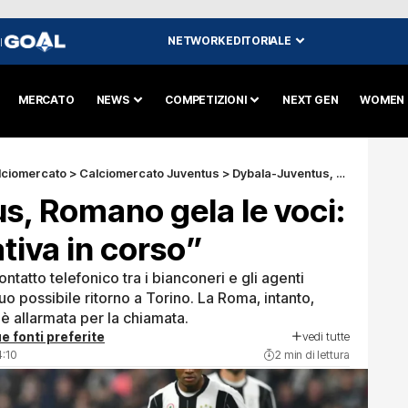
NETWORK EDITORIALE
I
MERCATO
NEWS
COMPETIZIONI
NEXT GEN
WOMEN
lciomercato
>
Calciomercato Juventus
>
Dybala-Juventus, Romano gela le voci: “Nessuna trattativa in corso”
s, Romano gela le voci:
tiva in corso”
ntatto telefonico tra i bianconeri e gli agenti
uo possibile ritorno a Torino. La Roma, intanto,
i è allarmata per la chiamata.
vedi tutte
e fonti preferite
4:10
2 min di lettura