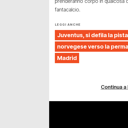
prenderanno corpo in qualcosa d
fantacalcio.
LEGGI ANCHE
Juventus, si defila la pista
norvegese verso la perman
Madrid
Continua a