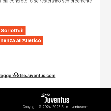
i più concreto, o se resteranno semplicemente
 Sorloth: il
enza all’Atletico
 leggere StileJuventus.com
Copyright © 2024-2025 StileJuventus.com