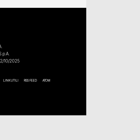
A.
S.p.A.
02/10/2025
LINK UTILI
RSS FEED
ATOM