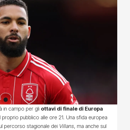
rà in campo per gli
ottavi di finale di Europa
al proprio pubblico alle ore 21. Una sfida europea
l percorso stagionale dei
Villans
, ma anche sul