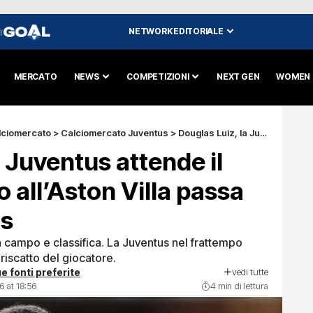
NETWORK EDITORIALE
I
MERCATO
NEWS
COMPETIZIONI
NEXT GEN
WOMEN
lciomercato
>
Calciomercato Juventus
>
Douglas Luiz, la Juventus attende il riscatto: il futuro all’Aston Villa passa dalla Champions
 Juventus attende il
ro all’Aston Villa passa
ns
tra campo e classifica. La Juventus nel frattempo
riscatto del giocatore.
vedi tutte
e fonti preferite
6 at 18:56
4 min di lettura