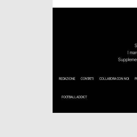
S
I mar
Supplement
REDAZIONE
CONTATTI
COLLABORA CON NOI
P
FOOTBALL ADDICT