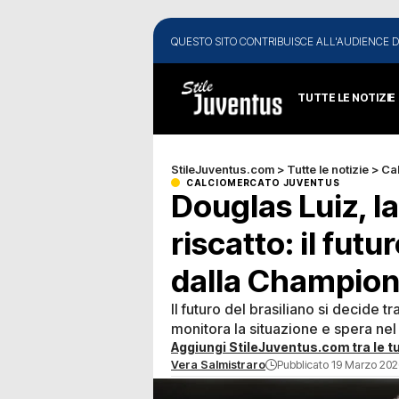
QUESTO SITO CONTRIBUISCE ALL'AUDIENCE D
TUTTE LE NOTIZIE
StileJuventus.com
>
Tutte le notizie
>
Ca
CALCIOMERCATO JUVENTUS
Douglas Luiz, la
riscatto: il futu
dalla Champio
Il futuro del brasiliano si decide 
monitora la situazione e spera nel 
Aggiungi StileJuventus.com tra le tu
Vera Salmistraro
Pubblicato 19 Marzo 202