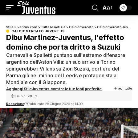
Aa
StileJuventus.com
>
Tutte le notizie
>
Calciomercato
>
Calciomercato Juventus
CALCIOMERCATO JUVENTUS
Dibu Martinez-Juventus, l’effetto
domino che porta dritto a Suzuki
Carnevali e Spalletti puntano sull'estremo difensore
argentino dell'Aston Villa: un suo arrivo a Torino
spingerebbe i Villans su Zion Suzuki, portiere del
Parma già nel mirino del Leeds e protagonista al
Mondiale con il Giappone.
vedi tutte
Aggiungi StileJuventus.com tra le tue fonti preferite
3 min di lettura
Redazione
Pubblicato 28 Giugno 2026 at 14:09