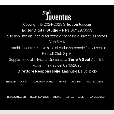
Copyright © 2024-2025 StileJuventus.com
Editor Digital Studio
– P.Iva 01742970559
Sito non ufficiale, non autorizzato o connesso a Juventus Football
Club S.p.A.
I marchi Juventus e Juve sono di esclusiva proprietà di Juventus
Football Club S.p.A.
Supplemento alla Testata Giornalistica
Serie A Goal
Aut. Trib.
Roma n° 97/25 del 02/10/2025
Direttore Responsabile
: Emanuele De Scisciolo
REDAZIONE
CONTATTI
COLLABORA CON NOI
PRIVACY
DISCLAIMER
POLICY EDITORIALE
LINK COMUNICATION
RISULTATI JUVENTUS
LINK UTILI
RSS FEED
ATOM
FOOTBALL ADDICT