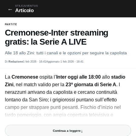
STILEJUVENTUS
←
Articolo
PARTITE
Cremonese-Inter streaming
gratis: la Serie A LIVE
Alle 18 allo Zini: tutti i canali e le opzioni per seguire la capolista
Di
Redazione
1 feb 2026 · 16:41
Aggiornato 1 feb 2026 · 16:41
La
Cremonese
ospita l’
Inter
oggi alle 18:00
allo
stadio
Zini
, nel match valido per la
23ª giornata di Serie A
. I
nerazzurri arrivano da capolista e cercano continuità
lontano da San Siro; i grigiorossi puntano sull’effetto
campo per strappare punti pesanti. Fischio d’inizio nel
tardo pomeriggio, con ampia copertura televisiva e
digitale.
↓
Continua a leggere