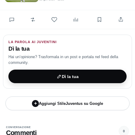
attivo
per seguire l’incontro.
Probabili formazioni
Cremonese (3-5-2)
: Audero; Terracciano, Baschirotto,
Bianchetti; Zerbin, Maleh, Grassi, Vandeputte, Pezzella;
LA PAROLA AI JUVENTINI
Bonazzoli, Vardy.
Dì la tua
All.
Davide Nicola
.
Hai un’opinione? Trasformala in un post e portala nel feed della
community.
Inter (3-5-2)
: Sommer; Bisseck, Akanji, Bastoni; Luis Henrique,
Sucic, Zielinski, Mkhitaryan, Dimarco; Lautaro, Esposito.
Dì la tua
All.
Cristian Chivu
.
Una sfida che mette a confronto ambizioni opposte ma la
stessa urgenza di punti:
la Cremonese per dare sostanza alla
+
Aggiungi StileJuventus su Google
classifica
, l’Inter per
difendere il primato
.
CONVERSAZIONE
Commenti
0