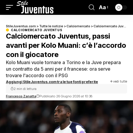
Aa
StileJuventus.com
>
Tutte le notizie
>
Calciomercato
>
Calciomercato Juventus
CALCIOMERCATO JUVENTUS
Calciomercato Juventus, passi
avanti per Kolo Muani: c’è l’accordo
con il giocatore
Kolo Muani vuole tornare a Torino e la Juve prepara
un contratto da 5 anni per il francese: ora serve
trovare l'accordo con il PSG
vedi tutte
Aggiungi StileJuventus.com tra le tue fonti preferite
2 min di lettura
Francesco Zanatta
Pubblicato 26 Giugno 2026 at 10:38