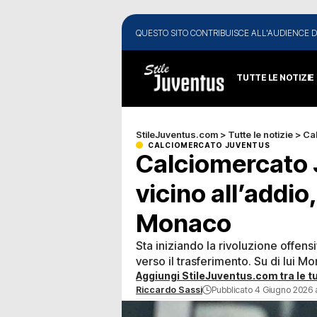
QUESTO SITO CONTRIBUISCE ALL'AUDIENCE D
TUTTE LE NOTIZIE
StileJuventus.com
>
Tutte le notizie
>
Ca
CALCIOMERCATO JUVENTUS
Calciomercato 
vicino all’addio,
Monaco
Sta iniziando la rivoluzione offen
verso il trasferimento. Su di lui M
Aggiungi StileJuventus.com tra le tu
Riccardo Sassi
Pubblicato 4 Giugno 2026 a