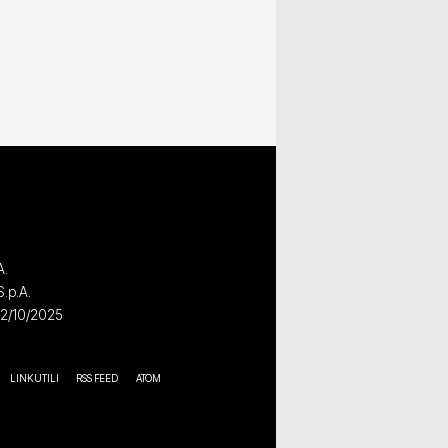
A.
S.p.A.
02/10/2025
LINK UTILI
RSS FEED
ATOM