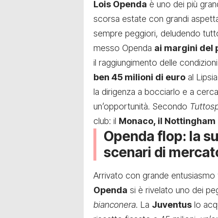
Lois Openda
è uno dei più gran
scorsa estate con grandi aspettat
sempre peggiori, deludendo tutt
messo Openda
ai margini del
il raggiungimento delle condizioni
ben 45 milioni di euro
al Lipsi
la dirigenza a bocciarlo e a cerc
un’opportunità. Secondo
Tuttos
club: il
Monaco, il Nottingham F
Openda flop: la su
scenari di mercat
Arrivato con grande entusiasmo v
Openda
si è rivelato uno dei peg
bianconera
. La
Juventus
lo acq