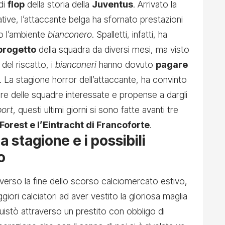
di
flop
della storia della
Juventus
. Arrivato la
ive, l’attaccante belga ha sfornato prestazioni
o l’ambiente
bianconero
. Spalletti, infatti, ha
 progetto
della squadra da diversi mesi, ma visto
 del riscatto, i
bianconeri
hanno dovuto
pagare
a. La stagione horror dell’attaccante, ha convinto
are delle squadre interessate e propense a dargli
port
, questi ultimi giorni si sono fatte avanti tre
orest e l’Eintracht di Francoforte
.
a stagione e i possibili
o
erso la fine dello scorso calciomercato estivo,
giori calciatori ad aver vestito la gloriosa maglia
uistò attraverso un prestito con obbligo di