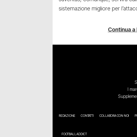
sistemazione migliore per l’attac
Continua a
S
I mar
Supplement
REDAZIONE
CONTATTI
COLLABORA CON NOI
P
FOOTBALL ADDICT