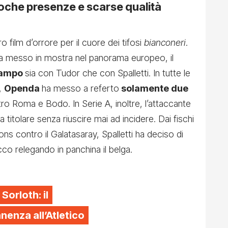
 poche presenze e scarse qualità
 film d’orrore per il cuore dei tifosi
bianconeri
.
era messo in mostra nel panorama europeo, il
 campo
sia con Tudor che con Spalletti. In tutte le
,
Openda
ha messo a referto
solamente due
ro Roma e Bodo. In Serie A, inoltre, l’attaccante
titolare senza riuscire mai ad incidere. Dai fischi
ions contro il Galatasaray, Spalletti ha deciso di
acco relegando in panchina il belga.
 Sorloth: il
enza all’Atletico