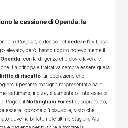
liono la cessione di Openda: le
condo
Tuttosport
, è deciso nel
cedere
l’ex Lipsia.
gio elevato, però, hanno ridotto notevolmente il
a
Openda
, con la dirigenza che dovrà lavorare
one. La principale trattativa sembra essere quella
iritto di riscatto
, un’operazione che
ogliersi il pesante macigno rappresentato dallo
time settimane, inoltre, è aumentato l’interesse di
di Pogba, il
Nottingham Forest
e, soprattutto,
e essere l’opzione più plausibile, visto che
o dove ha brillato nelle ultime stagioni. Alla
a e pazienza per riuscire a trovare la