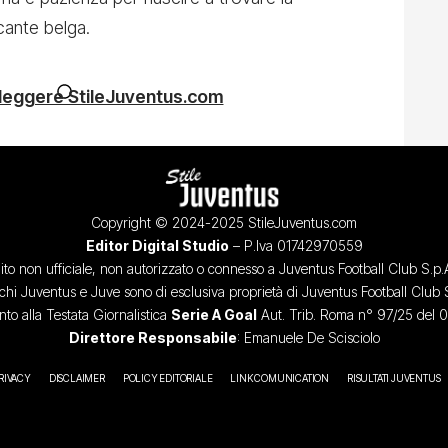
cante belga.
 leggere StileJuventus.com
Copyright © 2024-2025 StileJuventus.com
Editor Digital Studio
– P.Iva 01742970559
ito non ufficiale, non autorizzato o connesso a Juventus Football Club S.p.
chi Juventus e Juve sono di esclusiva proprietà di Juventus Football Club 
o alla Testata Giornalistica
Serie A Goal
Aut. Trib. Roma n° 97/25 del 
Direttore Responsabile
: Emanuele De Scisciolo
RIVACY
DISCLAIMER
POLICY EDITORIALE
LINK COMUNICATION
RISULTATI JUVENTUS