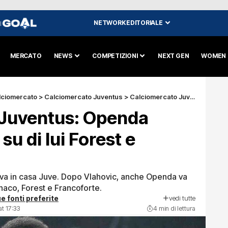
NETWORK EDITORIALE
I
MERCATO
NEWS
COMPETIZIONI
NEXT GEN
WOMEN
lciomercato
>
Calciomercato Juventus
>
Calciomercato Juventus: Openda vicino all’addio, su di lui Forest e Monaco
Juventus: Openda
 su di lui Forest e
siva in casa Juve. Dopo Vlahovic, anche Openda va
onaco, Forest e Francoforte.
vedi tutte
e fonti preferite
t 17:33
4 min di lettura