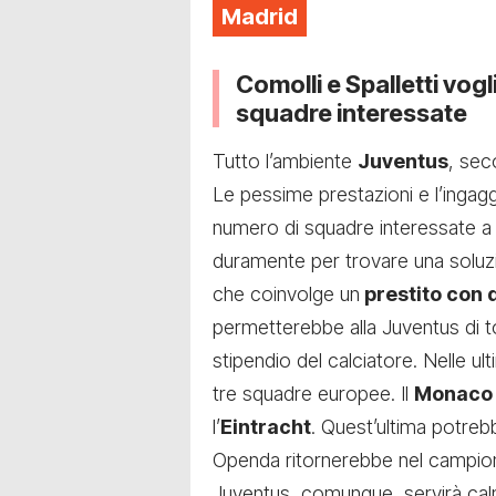
Madrid
Comolli e Spalletti vog
squadre interessate
Tutto l’ambiente
Juventus
, se
Le pessime prestazioni e l’ingag
numero di squadre interessate 
duramente per trovare una soluzi
che coinvolge un
prestito con d
permetterebbe alla Juventus di t
stipendio del calciatore. Nelle ul
tre squadre europee. Il
Monaco
l’
Eintracht
. Quest’ultima potrebb
Openda ritornerebbe nel campionat
Juventus, comunque, servirà calm