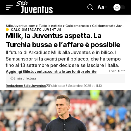
Aa
StileJuventus.com
>
Tutte le notizie
>
Calciomercato
>
Calciomercato Juventus
CALCIOMERCATO JUVENTUS
Milik, la Juventus aspetta. La
Turchia bussa e l’affare è possibile
Il futuro di Arkadiusz Milik alla Juventus è in bilico. Il
Samsunspor si fa avanti per il polacco, che ha tempo
fino al 13 settembre per decidere se lasciare l'Italia.
vedi tutte
Aggiungi StileJuventus.com tra le tue fonti preferite
2 min di lettura
Redazione Stile Juventus
Pubblicato 3 Settembre 2025 at 11:10