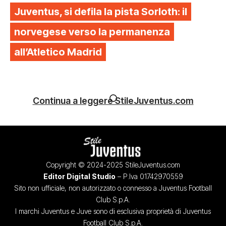
Juventus, si defila la pista Sorloth: il
norvegese verso la permanenza
all’Atletico Madrid
Continua a leggere StileJuventus.com
Copyright © 2024-2025 StileJuventus.com
Editor Digital Studio
– P.Iva 01742970559
Sito non ufficiale, non autorizzato o connesso a Juventus Football
Club S.p.A.
I marchi Juventus e Juve sono di esclusiva proprietà di Juventus
Football Club S.p.A.