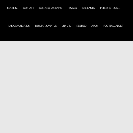
REDAZIONE
CONTATTI
COLLABORA CON NOI
PRIVACY
DISCLAIMER
POLICY EDITORIALE
LINK COMUNICATION
RISULTATI JUVENTUS
LINK UTILI
RSS FEED
ATOM
FOOTBALL ADDICT