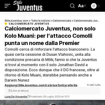
Aa
StileJuventus.com
>
Tutte le notizie
>
Calciomercato
>
Calciomercato Juventus
CALCIOMERCATO JUVENTUS
Calciomercato Juventus, non solo
Kolo Muani: per l’attacco Comolli
punta un nome dalla Premier
Comolli cerca di rinforzare l'attacco bianconero. La
quasi certa cessione di Dusan Vlahovic, unita alla
condizione precaria di Milik, fanno si che la Juventus
si trovi al momento con il solo Jonathan David a
disposizione. Ecco dunque che il DG francese, oltre al
ritorno di Kolo Muani, starebbe pensando anche a
Darwin Nunez
vedi tutte
Aggiungi StileJuventus.com tra le tue fonti preferite
3 min di lettura
Luigi De Vincentis
Pubblicato 29 Luglio 2025 at 15:11