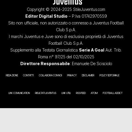
Copyright © 2024-2025 StileJuventus.com
Editor Digital Studio
– P.Iva 01742970559
Sito non ufficiale, non autorizzato o connesso a Juventus Football
Club S.p.A.
I marchi Juventus e Juve sono di esclusiva proprietà di Juventus
Football Club S.p.A.
Supplemento alla Testata Giornalistica
Serie A Goal
Aut. Trib.
Roma n° 97/25 del 02/10/2025
Direttore Responsabile
: Emanuele De Scisciolo
REDAZIONE
CONTATTI
COLLABORA CON NOI
PRIVACY
DISCLAIMER
POLICY EDITORIALE
LINK COMUNICATION
RISULTATI JUVENTUS
LINK UTILI
RSS FEED
ATOM
FOOTBALL ADDICT