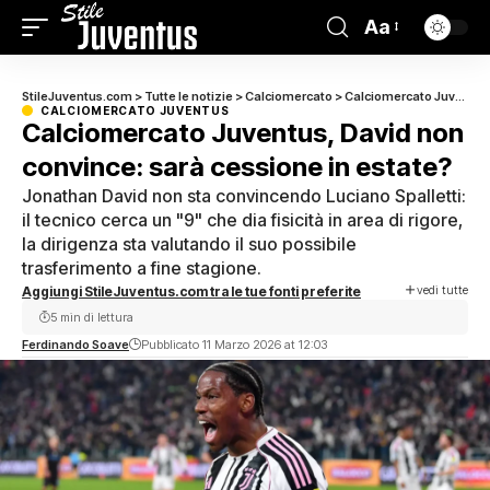
Aa
StileJuventus.com
>
Tutte le notizie
>
Calciomercato
>
Calciomercato Juventus
CALCIOMERCATO JUVENTUS
Calciomercato Juventus, David non
convince: sarà cessione in estate?
Jonathan David non sta convincendo Luciano Spalletti:
il tecnico cerca un "9" che dia fisicità in area di rigore,
la dirigenza sta valutando il suo possibile
trasferimento a fine stagione.
vedi tutte
Aggiungi StileJuventus.com tra le tue fonti preferite
5 min di lettura
Ferdinando Soave
Pubblicato 11 Marzo 2026 at 12:03