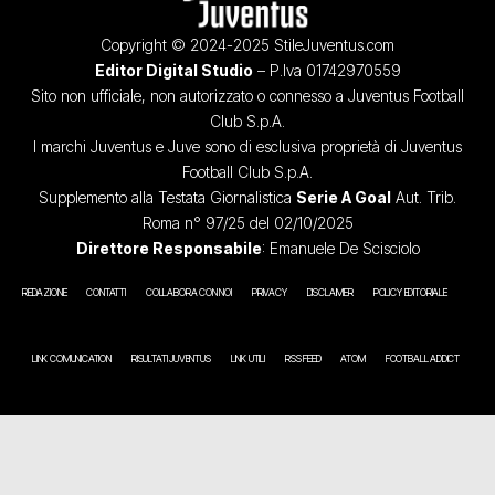
Copyright © 2024-2025 StileJuventus.com
Editor Digital Studio
– P.Iva 01742970559
Sito non ufficiale, non autorizzato o connesso a Juventus Football
Club S.p.A.
I marchi Juventus e Juve sono di esclusiva proprietà di Juventus
Football Club S.p.A.
Supplemento alla Testata Giornalistica
Serie A Goal
Aut. Trib.
Roma n° 97/25 del 02/10/2025
Direttore Responsabile
: Emanuele De Scisciolo
REDAZIONE
CONTATTI
COLLABORA CON NOI
PRIVACY
DISCLAIMER
POLICY EDITORIALE
LINK COMUNICATION
RISULTATI JUVENTUS
LINK UTILI
RSS FEED
ATOM
FOOTBALL ADDICT