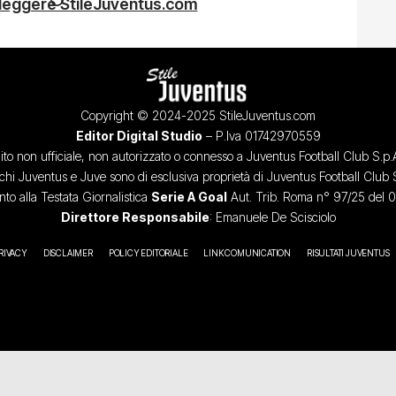
 leggere StileJuventus.com
Copyright © 2024-2025 StileJuventus.com
Editor Digital Studio
– P.Iva 01742970559
ito non ufficiale, non autorizzato o connesso a Juventus Football Club S.p.
chi Juventus e Juve sono di esclusiva proprietà di Juventus Football Club 
o alla Testata Giornalistica
Serie A Goal
Aut. Trib. Roma n° 97/25 del 
Direttore Responsabile
: Emanuele De Scisciolo
RIVACY
DISCLAIMER
POLICY EDITORIALE
LINK COMUNICATION
RISULTATI JUVENTUS