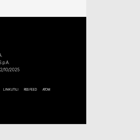
A.
S.p.A.
02/10/2025
LINK UTILI
RSS FEED
ATOM