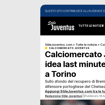
QUESTO SITO CONTRIBUISCE ALL'AUDIENCE D
TUTTE LE NOTIZIE
StileJuventus.com
>
Tutte le notizie
>
Ca
CALCIOMERCATO JUVENTUS
Calciomercato 
idea last minute
a Torino
Sullo sfondo del recupero di Brem
difensore portoghese del Chelsea.
Aggiungi StileJuventus.com tra le tu
Redazione Stile Juventus
Pubblicato 18 A