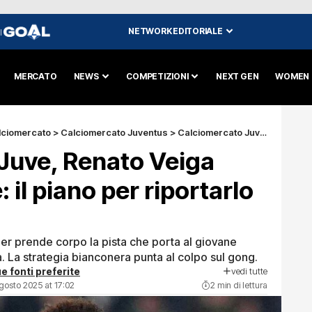
NETWORK EDITORIALE
I
MERCATO
NEWS
COMPETIZIONI
NEXT GEN
WOMEN
lciomercato
>
Calciomercato Juventus
>
Calciomercato Juve, Renato Veiga idea last minute: il piano per riportarlo a Torino
Juve, Renato Veiga
: il piano per riportarlo
er prende corpo la pista che porta al giovane
 La strategia bianconera punta al colpo sul gong.
vedi tutte
e fonti preferite
gosto 2025 at 17:02
2 min di lettura