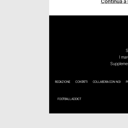
Continua a
S
I mar
Supplement
REDAZIONE
CONTATTI
COLLABORA CON NOI
P
FOOTBALL ADDICT