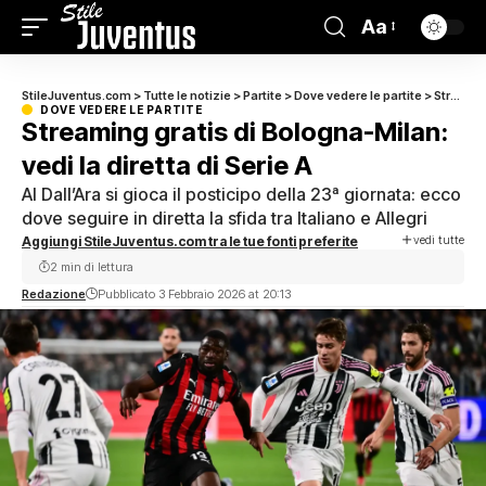
Aa
StileJuventus.com
>
Tutte le notizie
>
Partite
>
Dove vedere le partite
>
Streaming gratis di Bologna-Milan: vedi la diretta di Serie A
DOVE VEDERE LE PARTITE
Streaming gratis di Bologna-Milan:
vedi la diretta di Serie A
Al Dall’Ara si gioca il posticipo della 23ª giornata: ecco
dove seguire in diretta la sfida tra Italiano e Allegri
vedi tutte
Aggiungi StileJuventus.com tra le tue fonti preferite
2 min di lettura
Redazione
Pubblicato 3 Febbraio 2026 at 20:13