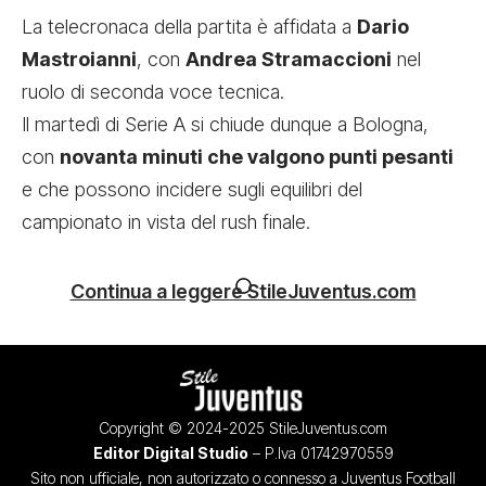
La telecronaca della partita è affidata a
Dario
Mastroianni
, con
Andrea Stramaccioni
nel
ruolo di seconda voce tecnica.
Il martedì di Serie A si chiude dunque a Bologna,
con
novanta minuti che valgono punti pesanti
e che possono incidere sugli equilibri del
campionato in vista del rush finale.
Continua a leggere StileJuventus.com
Copyright © 2024-2025 StileJuventus.com
Editor Digital Studio
– P.Iva 01742970559
Sito non ufficiale, non autorizzato o connesso a Juventus Football