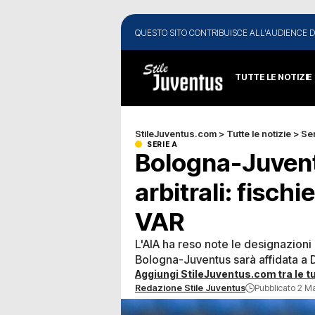
QUESTO SITO CONTRIBUISCE ALL'AUDIENCE D
TUTTE LE NOTIZIE
StileJuventus.com
>
Tutte le notizie
>
Ser
SERIE A
Bologna-Juvent
arbitrali: fischi
VAR
L'AIA ha reso note le designazioni 
Bologna-Juventus sarà affidata a 
Aggiungi StileJuventus.com tra le tu
Redazione Stile Juventus
Pubblicato 2 M