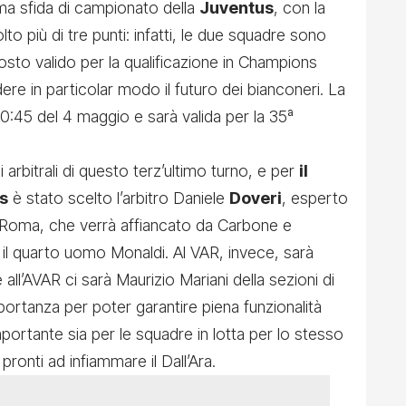
ma sfida di campionato della
Juventus
, con la
o più di tre punti: infatti, le due squadre sono
posto valido per la qualificazione in Champions
re in particolar modo il futuro dei bianconeri. La
e 20:45 del 4 maggio e sarà valida per la 35ª
 arbitrali di questo terz’ultimo turno, e per
il
s
è stato scelto l’arbitro Daniele
Doveri
, esperto
di Roma, che verrà affiancato da Carbone e
 ed il quarto uomo Monaldi. Al VAR, invece, sarà
 all’AVAR ci sarà Maurizio Mariani della sezioni di
mportanza per poter garantire piena funzionalità
portante sia per le squadre in lotta per lo stesso
 pronti ad infiammare il Dall’Ara.