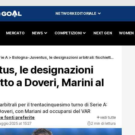
NETWORK EDITORIALE
I
MERCATO
NEWS
COMPETIZIONI
NEXT GEN
WOMEN
ie A
>
Bologna-Juventus, le designazioni arbitrali: fischietto a Doveri, Marini al VAR
us, le designazioni
etto a Doveri, Marini al
arbitrali per il trentacinquesimo turno di Serie A:
Doveri, con Mariani ad occuparsi del VAR
vedi tutte
e fonti preferite
aggio 2025 at 15:27
2 min di lettura