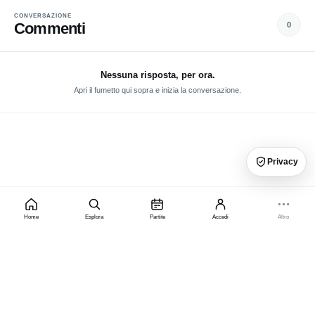
CONVERSAZIONE
Commenti
0
Nessuna risposta, per ora.
Apri il fumetto qui sopra e inizia la conversazione.
Privacy
Home
Esplora
Partite
Accedi
Altro
×
PRIVACY, PUBBLICITÀ E PREMIUM