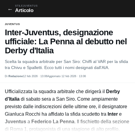
STILEJUVENTUS
←
Articolo
JUVENTUS
Inter-Juventus, designazione
ufficiale: La Penna al debutto nel
Derby d'Italia
Scelta la squadra arbitrale per San Siro: Chiffi al VAR per la sfida
tra Chivu e Spalletti. Ecco tutti i nomi designati dall'AIA.
Di
Redazione
12 feb 2026 · 13:06
Aggiornato 12 feb 2026 · 13:06
Ufficializzata la squadra arbitrale che dirigerà il
Derby
d'Italia
di sabato sera a San Siro. Come ampiamente
previsto dalle indiscrezioni delle ultime ore, il designatore
Gianluca Rocchi ha affidato la sfida scudetto tra
Inter
e
Juventus
a
Federico La Penna
. Il fischietto della sezione
di Roma 1, protagonista di una stagione di alto profilo,