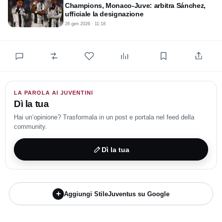
Champions, Monaco-Juve: arbitra Sánchez,
2025/2026.
ufficiale la designazione
26 gen 2026 · 11:18
I riflettori del Meazza saranno dunque puntati non solo sui
campioni in campo, ma anche sulla gestione di La Penna,
chiamato a confermare il proprio status di arbitro "top" in un
clima che si preannuncia infuocato.
LA PAROLA AI JUVENTINI
Dì la tua
Hai un’opinione? Trasformala in un post e portala nel feed della
community.
Dì la tua
+
Aggiungi StileJuventus su Google